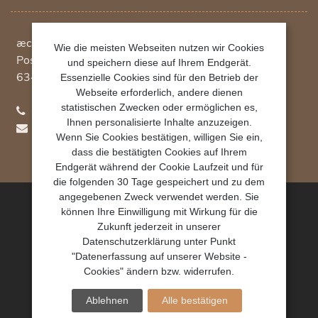
æcht Vertriebsgesellschaft mbH
Wie die meisten Webseiten nutzen wir Cookies
Postfach 1234
und speichern diese auf Ihrem Endgerät.
63402
Hanau
Essenzielle Cookies sind für den Betrieb der
Webseite erforderlich, andere dienen
statistischen Zwecken oder ermöglichen es,
+49 (0)69 348 790 780
Ihnen personalisierte Inhalte anzuzeigen.
hydroo(at)aecht.net
Wenn Sie Cookies bestätigen, willigen Sie ein,
dass die bestätigten Cookies auf Ihrem
Endgerät während der Cookie Laufzeit und für
die folgenden 30 Tage gespeichert und zu dem
angegebenen Zweck verwendet werden. Sie
können Ihre Einwilligung mit Wirkung für die
æcht Vertriebsgesellschaft mbH 2023
Zukunft jederzeit in unserer
Datenschutzerklärung unter Punkt
IMPRESSUM
"Datenerfassung auf unserer Website -
Cookies" ändern bzw. widerrufen.
DATENSCHUTZ
Ablehnen
Alle bestätigen
COPYRIGHT