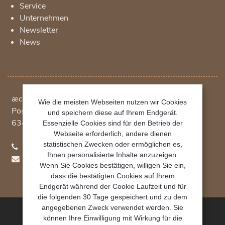
Service
Unternehmen
Newsletter
News
æcht Vertriebsgesellschaft mbH
Wie die meisten Webseiten nutzen wir Cookies
Postfach 1234
und speichern diese auf Ihrem Endgerät.
63402
Hanau
Essenzielle Cookies sind für den Betrieb der
Webseite erforderlich, andere dienen
statistischen Zwecken oder ermöglichen es,
+49 (0)69 348 790 780
Ihnen personalisierte Inhalte anzuzeigen.
hydroo(at)aecht.net
Wenn Sie Cookies bestätigen, willigen Sie ein,
dass die bestätigten Cookies auf Ihrem
Endgerät während der Cookie Laufzeit und für
die folgenden 30 Tage gespeichert und zu dem
angegebenen Zweck verwendet werden. Sie
können Ihre Einwilligung mit Wirkung für die
æcht Vertriebsgesellschaft mbH 2023