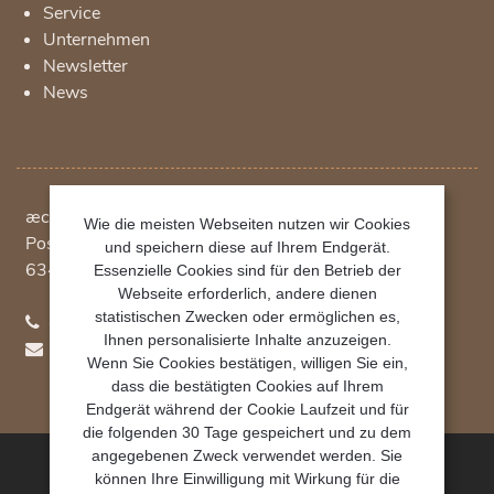
Service
Unternehmen
Newsletter
News
æcht Vertriebsgesellschaft mbH
Wie die meisten Webseiten nutzen wir Cookies
Postfach 1234
und speichern diese auf Ihrem Endgerät.
63402
Hanau
Essenzielle Cookies sind für den Betrieb der
Webseite erforderlich, andere dienen
statistischen Zwecken oder ermöglichen es,
+49 (0)69 348 790 780
Ihnen personalisierte Inhalte anzuzeigen.
hydroo(at)aecht.net
Wenn Sie Cookies bestätigen, willigen Sie ein,
dass die bestätigten Cookies auf Ihrem
Endgerät während der Cookie Laufzeit und für
die folgenden 30 Tage gespeichert und zu dem
angegebenen Zweck verwendet werden. Sie
können Ihre Einwilligung mit Wirkung für die
æcht Vertriebsgesellschaft mbH 2023