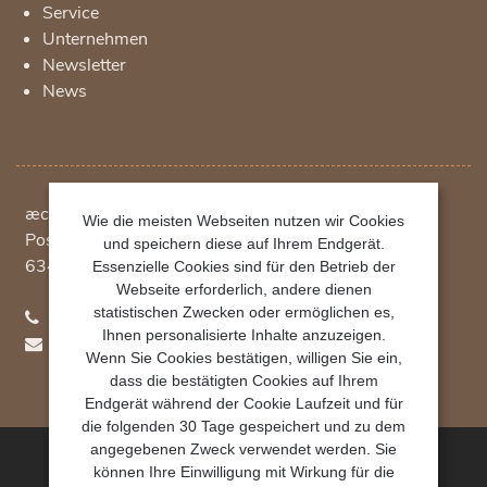
Service
Unternehmen
Newsletter
News
æcht Vertriebsgesellschaft mbH
Wie die meisten Webseiten nutzen wir Cookies
Postfach 1234
und speichern diese auf Ihrem Endgerät.
63402
Hanau
Essenzielle Cookies sind für den Betrieb der
Webseite erforderlich, andere dienen
statistischen Zwecken oder ermöglichen es,
+49 (0)69 348 790 780
Ihnen personalisierte Inhalte anzuzeigen.
hydroo(at)aecht.net
Wenn Sie Cookies bestätigen, willigen Sie ein,
dass die bestätigten Cookies auf Ihrem
Endgerät während der Cookie Laufzeit und für
die folgenden 30 Tage gespeichert und zu dem
angegebenen Zweck verwendet werden. Sie
können Ihre Einwilligung mit Wirkung für die
æcht Vertriebsgesellschaft mbH 2023